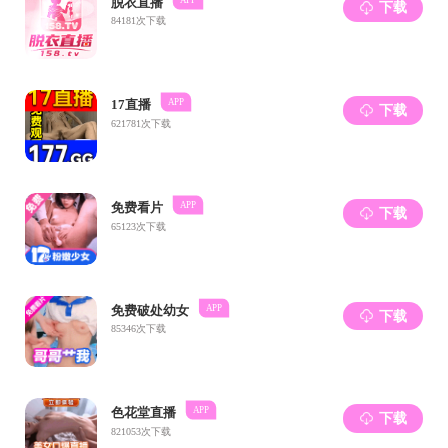
王迎占
伍智义
杨军
左佳斌