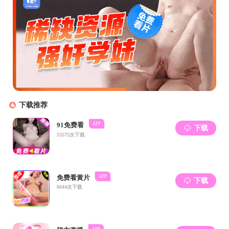
孟凡宁
王晓峰
王友德
王启志