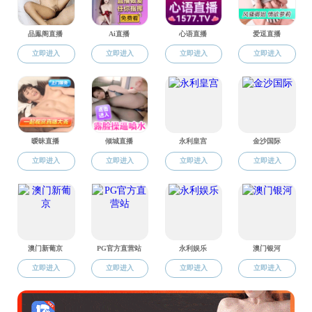
黄晶
黎允楠
李进军
刘春根