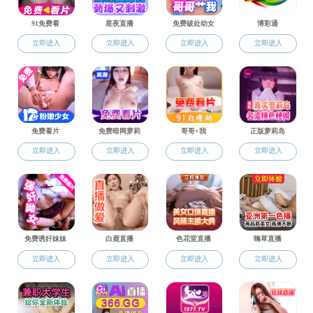
丁明
段礼鹏
郭向前
黄龙